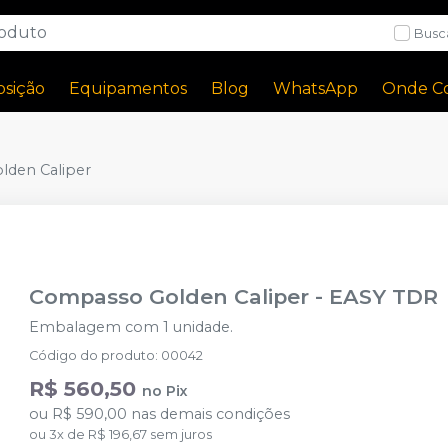
Busc
sição
Equipamentos
Blog
WhatsApp
Onde C
den Caliper
Compasso Golden Caliper
-
EASY TDR
Embalagem com 1 unidade.
Código do produto
:
00042
R$ 560,50
no
Pix
ou
R$ 590,00
nas demais condições
ou
3
x
de
R$ 196,67
sem juros