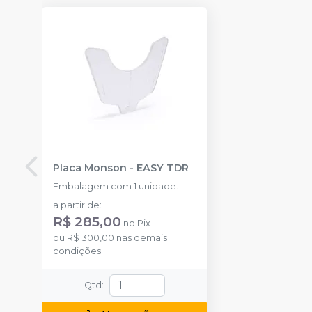
Placa Monson
-
EASY TDR
Embalagem com 1 unidade.
a partir de
:
R$ 285,00
no
Pix
ou
R$ 300,00
nas demais
condições
Qtd
: