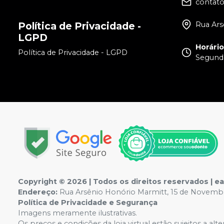
contat
Rua Ars
Política de Privacidade -
LGPD
Horári
Política de Privacidade - LGPD
Segunda
Copyright © 2026 | Todos os direitos reservados | 
Endereço:
Rua Arsênio Honório Marmitt, 15 de Novembro
Política de Privacidade e Segurança
Imagens meramente ilustrativas.
Os preços e condições da loja virtual estão sujeitos a al