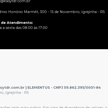
o@easytdr.com.br
ênio Honório Marmitt, 300 - 15 de Novembro, Igrejinha - RS
o de Atendimento
:
 a sexta das 08:00 às 17:00
easytdr.com.br | ELEMENTUS - CNPJ 59.862.395/0001-84
, Igrejinha - RS
terações sem aviso prévio. Em caso de divergência de valores, 