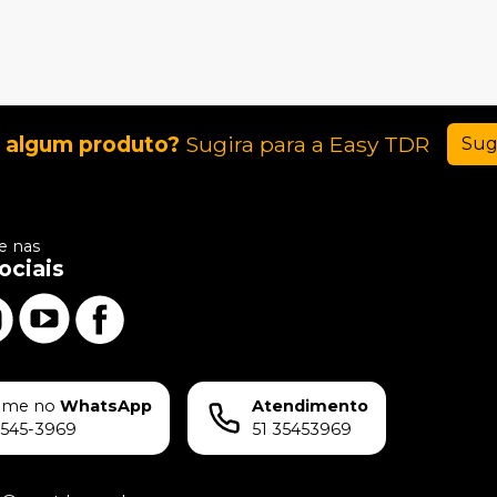
 algum produto?
Sugira para a
Easy TDR
Sug
 nas
ociais
ame no
WhatsApp
Atendimento
3545-3969
51 35453969