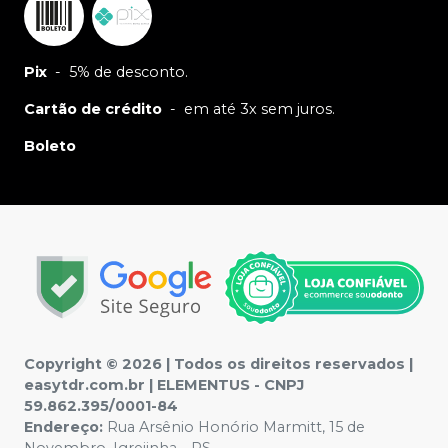
Pix
-
5% de desconto.
Cartão de crédito
-
em até 3x sem juros.
Boleto
Copyright © 2026 | Todos os direitos reservados |
easytdr.com.br | ELEMENTUS - CNPJ
59.862.395/0001-84
Endereço:
Rua Arsênio Honório Marmitt, 15 de