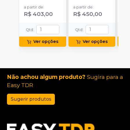
EASY TDR
EASY TDR
EA
a partir de
:
a partir de
:
a pa
R$ 403,00
R$ 450,00
R$
Qtd
:
Qtd
:
Qt
Ver opções
Ver opções
Não achou algum produto?
Sugira para a
Easy TDR
Sugerir produtos