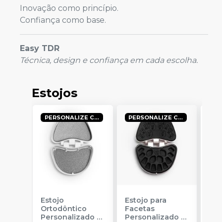
Inovação como princípio.
Confiança como base.
Easy TDR
Técnica, design e confiança em cada escolha.
Estojos
PERSONALIZE COM A SUA LOGO!
PERSONALIZE COM A SUA LOGO!
Estojo
Estojo para
Est
Ortodôntico
Facetas
Pro
Personalizado
-
Personalizado
-
Per