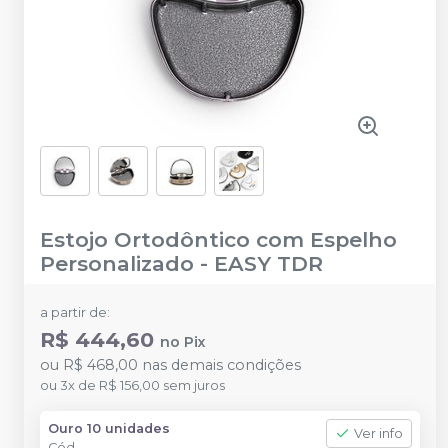
Estojo Ortodôntico com Espelho
Personalizado
-
EASY TDR
a partir de:
R$ 444,60
no
Pix
ou
R$ 468,00
nas demais condições
ou
3
x
de
R$ 156,00
sem juros
Ouro 10 unidades
Ver info
Cód.