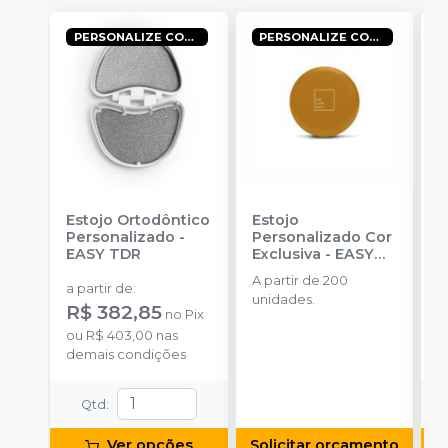
PERSONALIZE COM A SUA LOGO!
PERSONALIZE COM A SUA LOGO!
Estojo Ortodôntico
Estojo
G
Personalizado
-
Personalizado Cor
R
EASY TDR
Exclusiva
-
EASY
A
TDR
A partir de 200
a partir de
:
a
unidades.
R$ 382,85
no
Pix
ou
R$ 403,00
nas
o
demais condições
d
Qtd
:
Ver opções
Solicitar orçamento