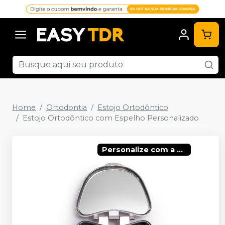
Home
Ortodontia
Estojo Ortodôntico
Estojo Ortodôntico com Espelho Personalizado
Personalize com a sua logo!