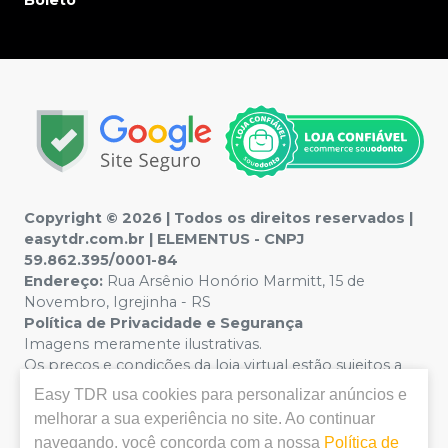
Boleto
Copyright © 2026 | Todos os direitos reservados |
easytdr.com.br | ELEMENTUS - CNPJ
59.862.395/0001-84
Endereço:
Rua Arsênio Honório Marmitt, 15 de
Novembro, Igrejinha - RS
Política de Privacidade e Segurança
Imagens meramente ilustrativas.
Os preços e condições da loja virtual estão sujeitos a
alterações sem aviso prévio. Em caso de divergência de
Easy TDR
usa cookies para personalizar anúncios e
valores, o preço válido será o exibido no Carrinho de
melhorar a sua experiência no site. Ao continuar
Compras.
navegando, você concorda com a nossa
Política de